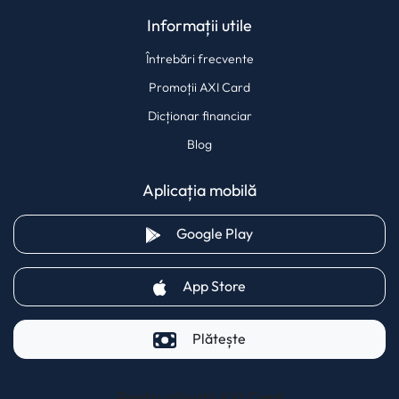
Informații utile
Întrebări frecvente
Promoții AXI Card
Dicționar financiar
Blog
Aplicația mobilă
(opens in a new tab)
Google Play
(opens in a new tab)
App Store
Plătește
Pentru clienții AXI Card