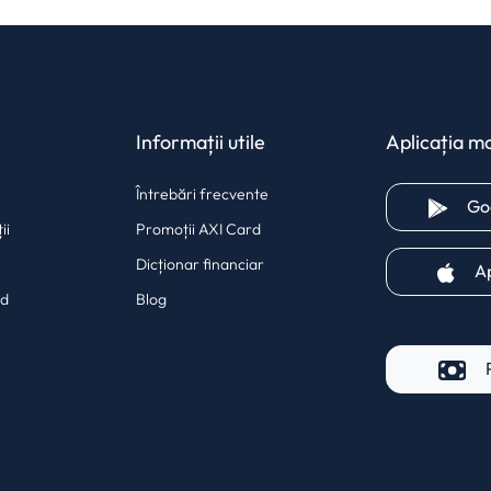
Informații utile
Aplicația mo
Întrebări frecvente
Go
ii
Promoții AXI Card
Dicționar financiar
A
rd
Blog
 tab)
a new tab)