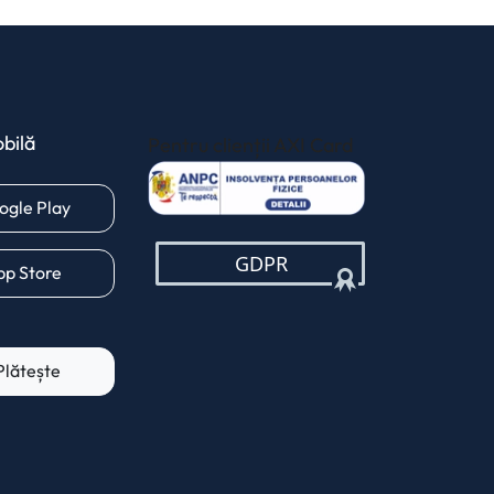
bilă
Pentru clienții AXI Card
(opens in a new 
(opens in a new tab)
ogle Play
(opens in a new tab)
pp Store
Plătește