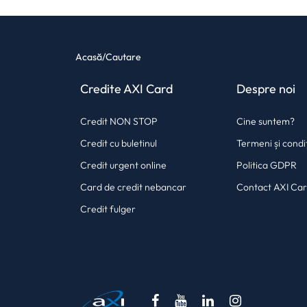
Acasă
/
Cautare
Credite AXI Card
Despre noi
Credit NON STOP
Cine suntem?
Credit cu buletinul
Termeni și condiț
Credit urgent online
Politica GDPR
Card de credit nebancar
Contact AXI Ca
Credit fulger
(opens in a new tab)
(opens in a new tab)
(opens in a new
(opens in 