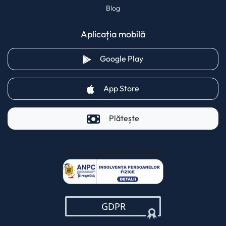
Blog
Aplicația mobilă
(opens in a new tab)
Google Play
(opens in a new tab)
App Store
Plătește
Pentru clienții AXI Card
(opens in a new t