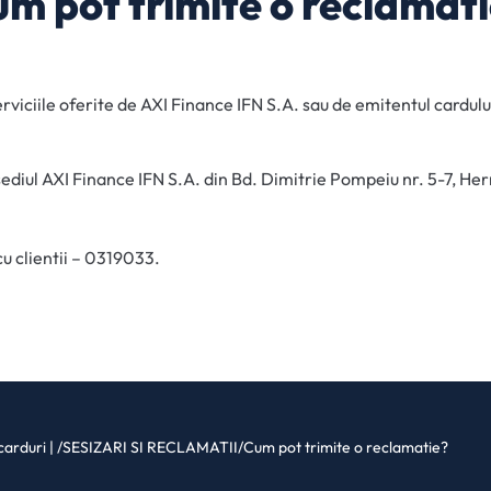
m pot trimite o reclamat
serviciile oferite de AXI Finance IFN S.A. sau de emitentul cardu
a sediul AXI Finance IFN S.A. din Bd. Dimitrie Pompeiu nr. 5-7, 
 cu clientii – 0319033.
carduri |
/
SESIZARI SI RECLAMATII
/
Cum pot trimite o reclamatie?