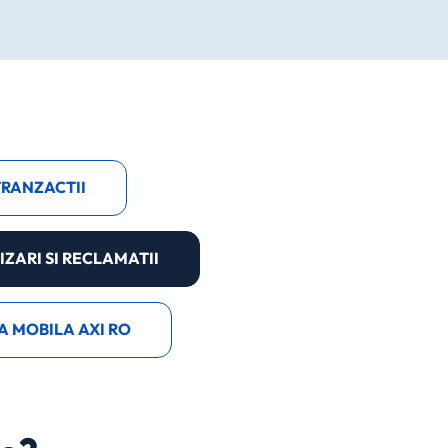
 TRANZACTII
IZARI SI RECLAMATII
A MOBILA AXI RO