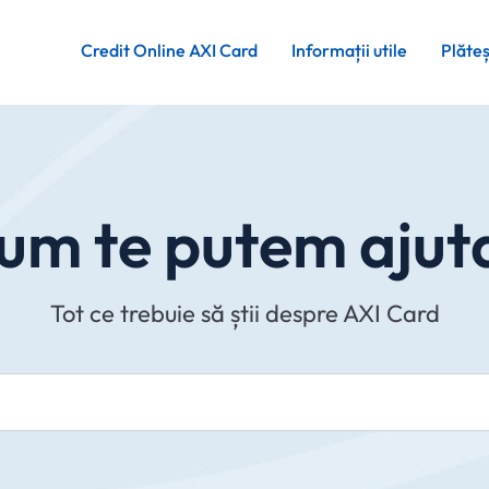
Credit Online AXI Card
Informații utile
Plăte
um te putem ajut
Tot ce trebuie să știi despre AXI Card
Cauta in site