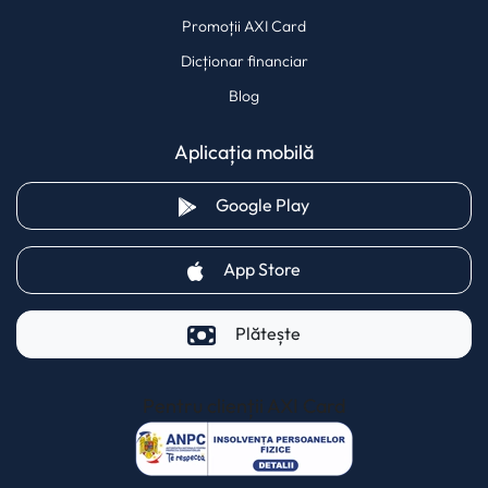
Promoții AXI Card
Dicționar financiar
Blog
Aplicația mobilă
(opens in a new tab)
Google Play
(opens in a new tab)
App Store
Plătește
Pentru clienții AXI Card
(opens in a new t