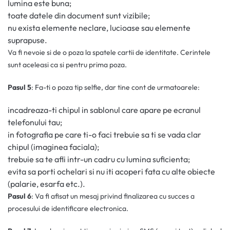
lumina este buna;
toate datele din document sunt vizibile;
nu exista elemente neclare, lucioase sau elemente
suprapuse.
Va fi nevoie si de o poza la spatele cartii de identitate. Cerintele
sunt aceleasi ca si pentru prima poza.
Pasul 5
: Fa-ti o poza tip selfie, dar tine cont de urmatoarele:
incadreaza-ti chipul in sablonul care apare pe ecranul
telefonului tau;
in fotografia pe care ti-o faci trebuie sa ti se vada clar
chipul (imaginea faciala);
trebuie sa te afli intr-un cadru cu lumina suficienta;
evita sa porti ochelari si nu iti acoperi fata cu alte obiecte
(palarie, esarfa etc.).
Pasul 6
: Va fi afisat un mesaj privind finalizarea cu succes a
procesului de identificare electronica.