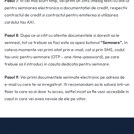
Pasul 7
: In cel mai scurt timp, vei primi un SMS (mesaj text) cu link-ul
pentru semnarea electronica a documentatiei de credit, respectiv
contractul de credit si contractul pentru emiterea si utilizarea
cardului tau AXI.
Pasul 8
: Dupa ce ai citit cu atentie documentele si doresti sa le
semnezi, tot ce trebuie sa faci este sa apesi butonul
“Semnare”.
In
cateva momente vei primi atat prin e-mail, cat si prin SMS, codul
tau unic pentru semnare (OTP –
one-time-password
), pe care
trebuie sa il introduci in casuta dedicata pentru semnare.
Pasul 9
: Vei primi documentele semnate electronic pe adresa de
e-mail cu care te-ai inregistrat. Iti recomandam sa le salvezi intr-un
fisier la care sa ai doar tu acces, astfel incat sa fie usor accesibile in
cazul in care vei avea nevoie de ele pe viitor.