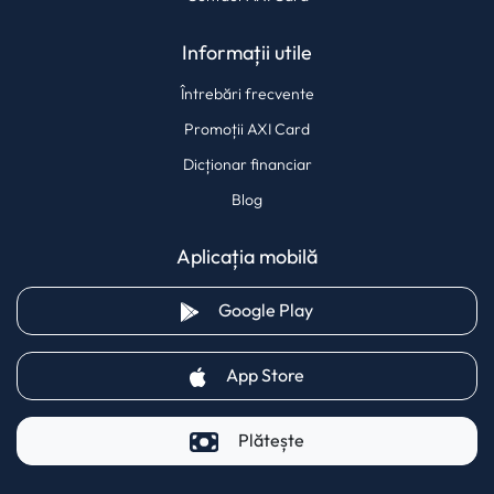
Informații utile
Întrebări frecvente
Promoții AXI Card
Dicționar financiar
Blog
Aplicația mobilă
(opens in a new tab)
Google Play
(opens in a new tab)
App Store
Plătește