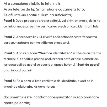
Ai o conexiune stabila la Internet;
Ai un telefon de tip Smartphone cu camera foto;
Te afli intr-un spatiu cu lumina suficienta;
Pasul 1
: Dupa preaprobarea creditului, vei primi un mesaj de la noi
cu link-ul necesar pentru verificarea electronica a identitatii tale.
Pasul 2
: Acceseaza link-ul si vei fi redirectionat catre fereastra
corespunzatoare pentru initierea procesului.
Pasul 3
: Apasa butonul
“Verifica identitatea”
si citeste cu atentie
termenii si conditiile privind prelucrarea datelor tale biometrice,
iar daca esti de acord cu acestea, apasa butonul
“Sunt de acord
”
aflat in josul paginii.
Pasul 4
: Fa o poza la fata cartii tale de identitate, exact ca in
imaginea alaturata. Asigura-te ca:
documentul este incadrat corespunzator in sablonul care
apare pe ecran;