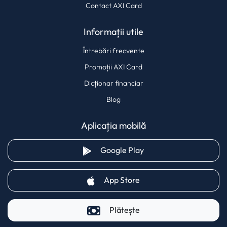
Contact AXI Card
Informații utile
Întrebări frecvente
Promoții AXI Card
Dicționar financiar
Blog
Aplicația mobilă
(opens in a new tab)
Google Play
(opens in a new tab)
App Store
Plătește