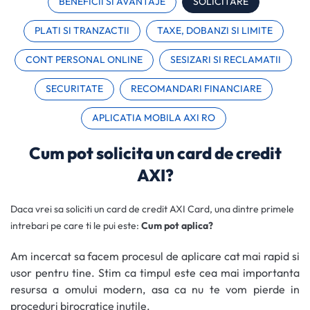
BENEFICII SI AVANTAJE
SOLICITARE
PLATI SI TRANZACTII
TAXE, DOBANZI SI LIMITE
CONT PERSONAL ONLINE
SESIZARI SI RECLAMATII
SECURITATE
RECOMANDARI FINANCIARE
APLICATIA MOBILA AXI RO
Cum pot solicita un card de credit
AXI?
Daca vrei sa soliciti un card de credit AXI Card, una dintre primele
intrebari pe care ti le pui este:
Cum pot aplica?
Am incercat sa facem procesul de aplicare cat mai rapid si
usor pentru tine. Stim ca timpul este cea mai importanta
resursa a omului modern, asa ca nu te vom pierde in
proceduri birocratice inutile.