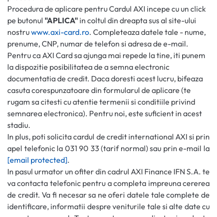
Procedura de aplicare pentru Cardul AXI incepe cu un click
pe butonul
"APLICA"
in coltul din dreapta sus al site-ului
nostru
www.axi-card.ro
. Completeaza datele tale - nume,
prenume, CNP, numar de telefon si adresa de e-mail.
Pentru ca AXI Card sa ajunga mai repede la tine, iti punem
la dispozitie posibilitatea de a semna electronic
documentatia de credit. Daca doresti acest lucru, bifeaza
casuta corespunzatoare din formularul de aplicare (te
rugam sa citesti cu atentie termenii si conditiile privind
semnarea electronica). Pentru noi, este suficient in acest
stadiu.
In plus, poti solicita cardul de credit international AXI si prin
apel telefonic la 031 90 33 (tarif normal) sau prin e-mail la
[email protected]
.
In pasul urmator un ofiter din cadrul AXI Finance IFN S.A. te
va contacta telefonic pentru a completa impreuna cererea
de credit. Va fi necesar sa ne oferi datele tale complete de
identificare, informatii despre veniturile tale si alte date cu